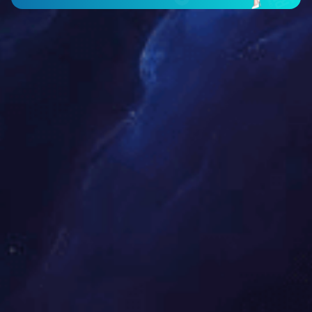
预制杯多宝(中国)
直线式塑瓶多宝(中国)
后道智能包装生产线

小包装食用油生产线
日化产品生产线
礼品箱生产线
瓶装产品生产线
杯装产品生产线
袋装产品生产线
罐装产品生产线