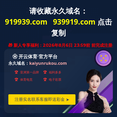
旗下企业
多宝平台自动售卖机
麦杰思物联网
EN
首页
关于多宝平台

公司简介
发展历程
企业文化
多宝平台荣誉
技术创新
品质管理
精密制造