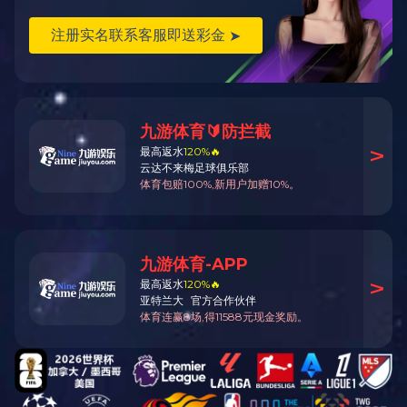
小包装食用油生产线
日化产品生产线
礼品箱生产线
瓶装产品生产线
杯装产品生产线
袋装产品生产线
罐装产品生产线
全自动高速智能裹包设备
全自动智能码垛系统
全自动智能输送系统
塑瓶吹制设备
一步法注吹成型设备（液压版）
一步法注吹成型设备（全电版）
一步法注拉吹成型设备（液压版）
一步法注拉吹成型设备(全电版）
一步法挤吹成型设备（液压版）
一步法挤吹成型设备（全电版）
两步法高速PET塑瓶拉吹成型设备
销售与服务
