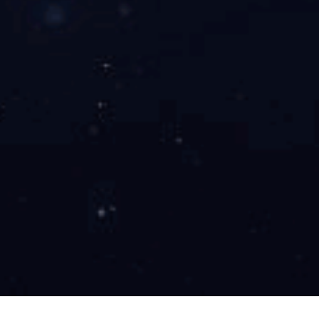
关于多宝平台
企业简介
发展历程
企业文化
多宝平台荣誉
技术创新
品质管理
精密制造
产品与解决方案