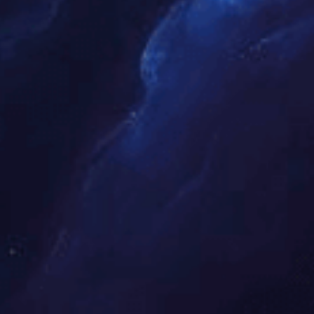
技术创新
Technological Innovation
追求，每年销售额5%以上研发投入是我们持续技术创新的基本
内一流的技术研发中心，同时中国乳品包装机械研究开发中心
的知识产权，我们也高度维护自身拥有的知识产权，从实用新型
尊重。
九项国家及行业标准是由多宝平台作为主要起草人参与起草制定