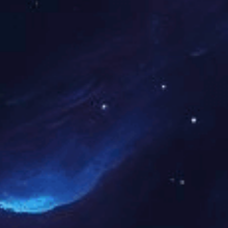
技术创新
创新理念 领先技术
我们深刻体会到技术创新是企业的灵魂，我们对技术创新不懈
向，为多宝平台的长期持续发展提供不竭动能。
作为一个以技术创新为核心驱动力的企业，我们努力打造行业
与世界包装技术发展理念保持同步。
创新是自我发展的积累所得，并非拿来主义。我们既尊重他人
们科研人员的心血，每一个专利成果都代表我们对知识的无比
多宝平台积极的参与到国家标准的制定活动中，目前已有十